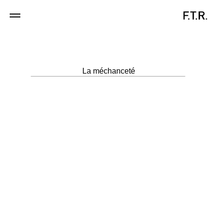
F.T.R. Corsets
La méchanceté