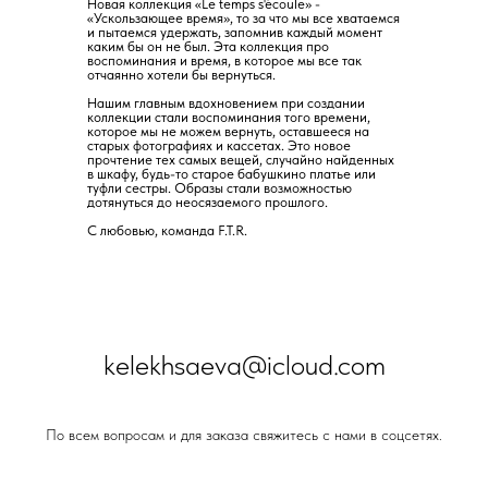
Новая коллекция «Le temps s'écoule» -
«Ускользающее время», то за что мы все хватаемся
и пытаемся удержать, запомнив каждый момент
каким бы он не был. Эта коллекция про
воспоминания и время, в которое мы все так
отчаянно хотели бы вернуться.
Нашим главным вдохновением при создании
коллекции стали воспоминания того времени,
которое мы не можем вернуть, оставшеeся на
старых фотографиях и кассетах. Это новое
прочтение тех самых вещей, случайно найденных
в шкафу, будь-то старое бабушкино платье или
туфли сестры. Образы стали возможностью
дотянуться до неосязаемого прошлого.
С любовью, команда F.T.R.
kelekhsaeva@icloud.com
По всем вопросам и для заказа свяжитесь с нами в соцсетях.