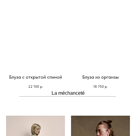
Блуза с открытой спиной
Блуза из органзы
22 100
р.
18 750
р.
La méchanceté