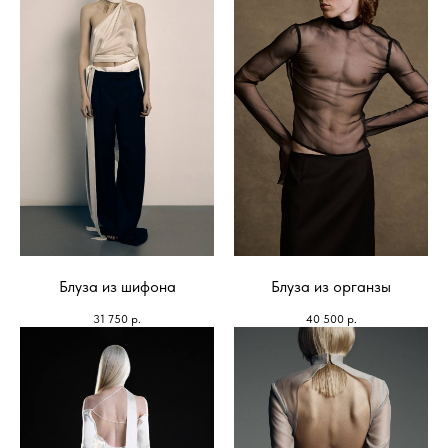
Блуза из шифона
Блуза из органзы
31 750
р.
40 500
р.