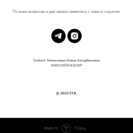
По всем вопросам и для заказа свяжитесь с нами в соцсетях.
Contact: Келехсаева Алена Ахсарбековна
ИНН:150101432509
© 2025 F.T.R.
Tilda
Made on