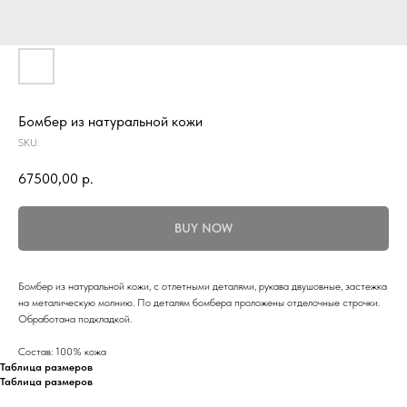
Бомбер из натуральной кожи
SKU:
67500,00
р.
BUY NOW
Бомбер из натуральной кожи, с отлетными деталями, рукава двушовные, застежка
на металическую молнию. По деталям бомбера проложены отделочные строчки.
Обработана подкладкой.
Состав: 100% кожа
Таблица размеров
Таблица размеров