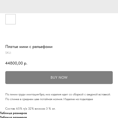
Платье мини с рельефами
SKU:
44800,00
р.
BUY NOW
По линии груди имитация бра, низ изделия идет со сборкой с ажурной вставкой.
По спинке в среднем шве потайная молния. Изделие на подкладке
Состав: 65% п/э 32% вискоза 3 % эл.
Таблица размеров
Таблица размеров